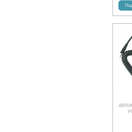
По
АВТО
У