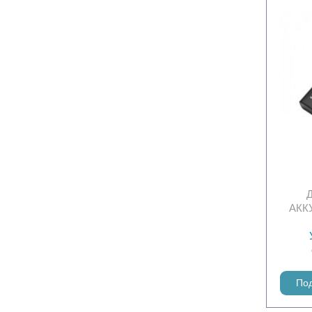
АКК
По