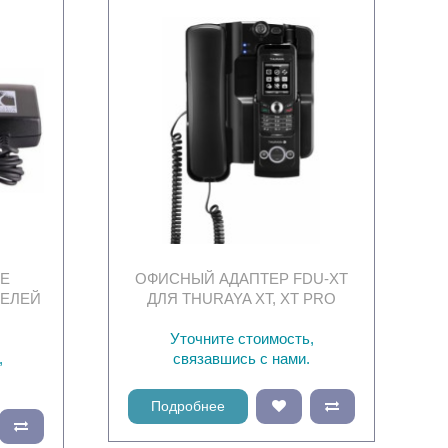
ОЕ
ОФИСНЫЙ АДАПТЕР FDU-XT
ДЕЛЕЙ
ДЛЯ THURAYA XT, XT PRO
T
Уточните стоимость,
,
связавшись с нами.
Подробнее