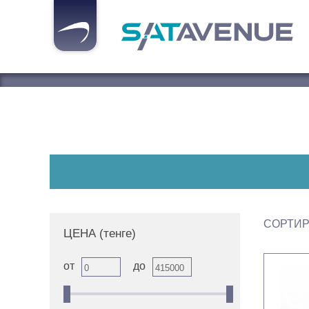
СОРТИР
ЦЕНА
(тенге)
от
до