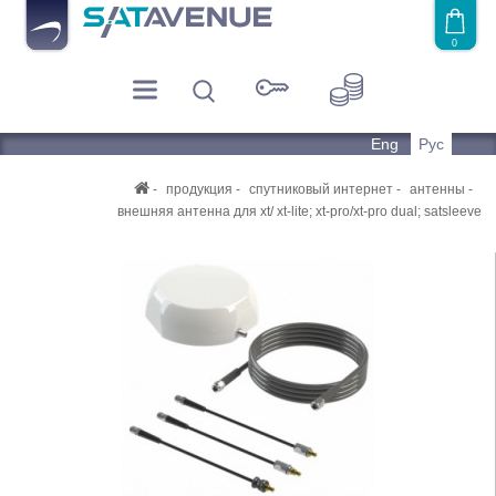
0
Eng
Рус
продукция
спутниковый интернет
антенны
внешняя антенна для xt/ xt-lite; xt-pro/xt-pro dual; satsleeve