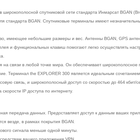
в широкополосной спутниковой сети стандарта Инмарсат BGAN (Br
для стандарта BGAN. Спутниковые терминалы имеют незначительны
тво, имеющее небольшие размеры и вес. Антенны BGAN, GPS антен
лея и функциональных клавиш помогают легко осуществлять настр
а.
я на связи в любой точке мира. Он обеспечивает широкополосное
ие. Терминал the EXPLORER 300 является идеальным сочетанием 
вую связь, и широкополосный доступ со скоростью до 464 кбит/се
скорости IP доступа по интернету.
ная передача данных. Предоставляет доступ к данным ваших прил
тся везде, в рамках покрытия BGAN.
кового сигнала меньше одной минуты.
 средствам вашего приложения VPN.