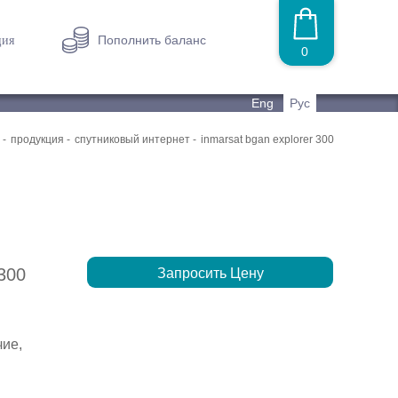
Пополнить баланс
ция
0
Eng
Рус
продукция
спутниковый интернет
inmarsat bgan explorer 300
300
Запросить Цену
чие,