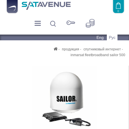
0
Eng
Рус
продукция
спутниковый интернет
inmarsat fleetbroadband sailor 500