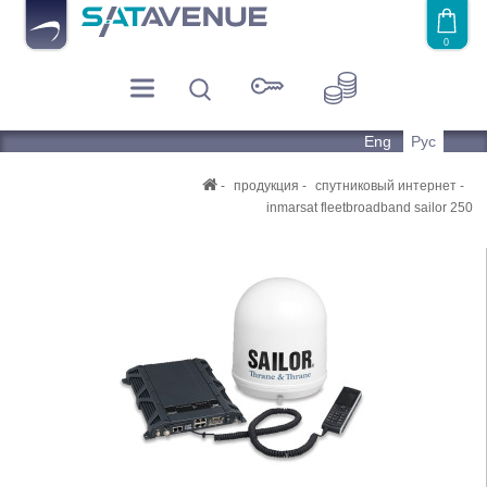
0
Eng
Рус
продукция
спутниковый интернет
inmarsat fleetbroadband sailor 250